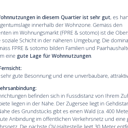
ohnnutzungen in diesem Quartier ist sehr gut
, es ha
igentumslage innerhalb der Wohnzone. Gemäss den
nten im Wohnungsmarkt (FPRE & sotomo) ist die Ober
 soziale Schicht in der näheren Umgebung. Die domin
äss FPRE & sotomo bilden Familien und Paarhaushalt
um eine
gute Lage für Wohnnutzungen
.
ernsicht:
e sehr gute Besonnung und eine unverbaubare, attraktiv
kehrsanbindung:
inrichtungen befinden sich in Fussdistanz von Ihrem Zu
ete liegen in der Nähe. Der Zugersee liegt in Gehdista
Nahe des Grundstücks gibt es einen Wald (ca. 400 Meter
 gute Anbindung im öffentlichen Verkehrsnetz und eine
rsnetz. Die nächste ÖV-Haltestelle liegt 30 Meter entf