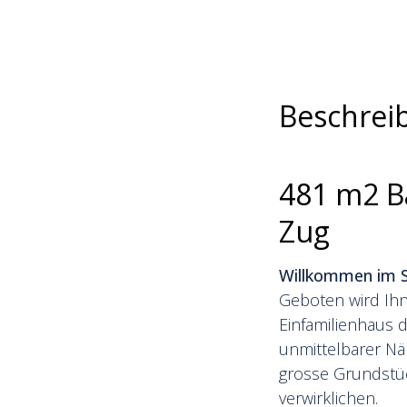
Beschrei
481 m2 Ba
Zug
Willkommen im S
Geboten wird Ihn
Einfamilienhaus d
unmittelbarer Nä
grosse Grundstüc
verwirklichen.