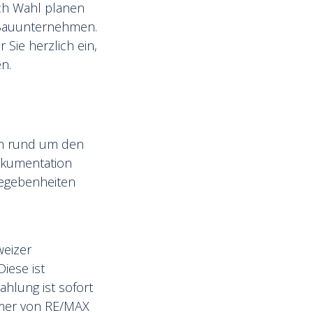
ach Wahl planen
d Bauunternehmen.
 Sie herzlich ein,
n.
en rund um den
Dokumentation
Gegebenheiten
weizer
iese ist
ahlung ist sofort
hmer von RE/MAX