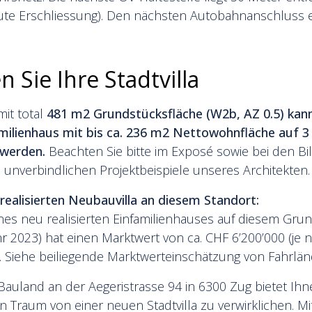
ute Erschliessung). Den nächsten Autobahnanschluss er
n Sie Ihre Stadtvilla
it total
481 m2 Grundstücksfläche (W2b, AZ 0.5) kann
familienhaus mit bis ca. 236 m2 Nettowohnfläche auf 3 
t werden.
Beachten Sie bitte im Exposé sowie bei den Bi
d unverbindlichen Projektbeispiele unseres Architekten
realisierten Neubauvilla an diesem Standort:
nes neu realisierten Einfamilienhauses auf diesem Gru
 2023) hat einen Marktwert von ca. CHF 6’200’000 (je 
 Siehe beiliegende Marktwerteinschätzung von Fahrlän
 Bauland an der Aegeristrasse 94 in 6300 Zug bietet Ihn
n Traum von einer neuen Stadtvilla zu verwirklichen. Mi