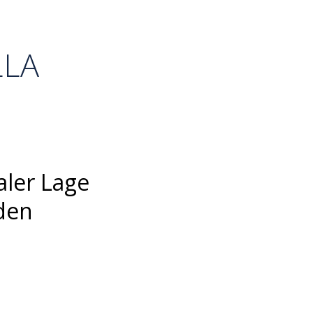
LLA
aler Lage
 den