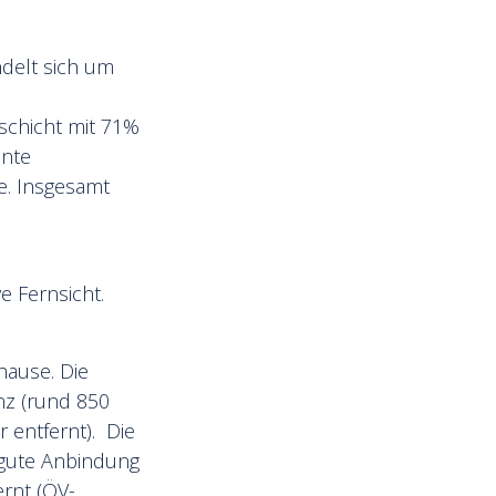
ndelt sich um
schicht mit 71%
ante
e. Insgesamt
e Fernsicht.
hause. Die
nz (rund 850
 entfernt). Die
 gute Anbindung
ernt (ÖV-