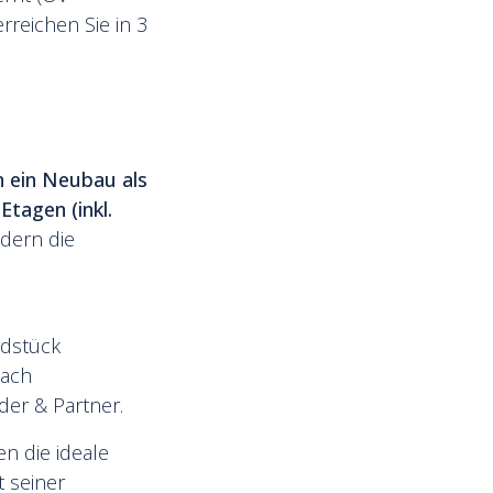
reichen Sie in 3
 ein Neubau als
Etagen (inkl.
ldern die
.
ndstück
nach
der & Partner.
en die ideale
t seiner